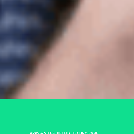
APPS & SITES
,
BELEID
,
TECHNOLOGIE
,