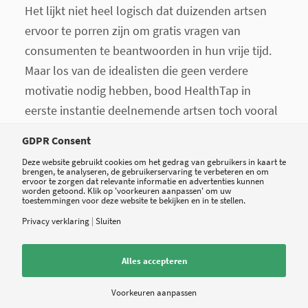
Het lijkt niet heel logisch dat duizenden artsen
ervoor te porren zijn om gratis vragen van
consumenten te beantwoorden in hun vrije tijd.
Maar los van de idealisten die geen verdere
motivatie nodig hebben, bood HealthTap in
eerste instantie deelnemende artsen toch vooral
gratis online exposure, compleet met
peer
GDPR Consent
reviews
en een zeer Amerikaans systeem van
Deze website gebruikt cookies om het gedrag van gebruikers in kaart te
sterren, medailles, badges en awards voor de
brengen, te analyseren, de gebruikerservaring te verbeteren en om
ervoor te zorgen dat relevante informatie en advertenties kunnen
meest actieve online dokters. Een echt
worden getoond. Klik op 'voorkeuren aanpassen' om uw
toestemmingen voor deze website te bekijken en in te stellen.
verdienmodel was tot nu toe nog niet in zicht,
Privacy verklaring
|
Sluiten
maar dat is sinds vorige week dus anders.
HealthTap biedt artsen via zijn nieuwe HealthTap
Alles accepteren
Prime service nu de mogelijkheid om tegen
Voorkeuren aanpassen
betaling patiënten te behandelen. Zoals gezegd