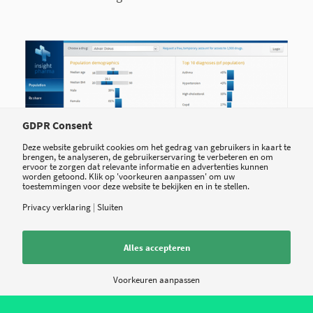
GDPR Consent
Deze website gebruikt cookies om het gedrag van gebruikers in kaart te
brengen, te analyseren, de gebruikerservaring te verbeteren en om
ervoor te zorgen dat relevante informatie en advertenties kunnen
worden getoond. Klik op 'voorkeuren aanpassen' om uw
Practice Fusion Insights: de realtime datadienst
toestemmingen voor deze website te bekijken en in te stellen.
Privacy verklaring
|
Sluiten
Waar hebben we dat eerder gehoord, zullen
sceptici denken. Ook op het hoogtepunt van de
Alles accepteren
dotcom tijd beloofden technologiebedrijven een
oplossing te kunnen bieden voor allerlei
Voorkeuren aanpassen
complexe zorgvraagstukken. Het verschil met
toen is dat de nieuwe generatie gratis cloud-