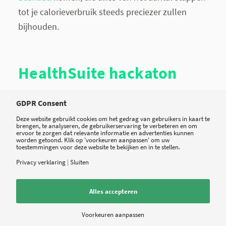
tot je calorieverbruik steeds preciezer zullen
bijhouden.
HealthSuite hackaton
GDPR Consent
Het succes van HealthSuite, en daarmee ook
Philips HealthTech, hangt dus voor een deel af
Deze website gebruikt cookies om het gedrag van gebruikers in kaart te
brengen, te analyseren, de gebruikerservaring te verbeteren en om
van het gemak waarmee andere aanbieders hun
ervoor te zorgen dat relevante informatie en advertenties kunnen
worden getoond. Klik op 'voorkeuren aanpassen' om uw
data of apps kunnen integreren. Tas geeft aan dat
toestemmingen voor deze website te bekijken en in te stellen.
het eco-systeem bij zorgaanbieders steeds
Privacy verklaring
|
Sluiten
complexer wordt, en dat een goede
communicatie met andere systemen onmisbaar
Alles accepteren
is.
Voorkeuren aanpassen