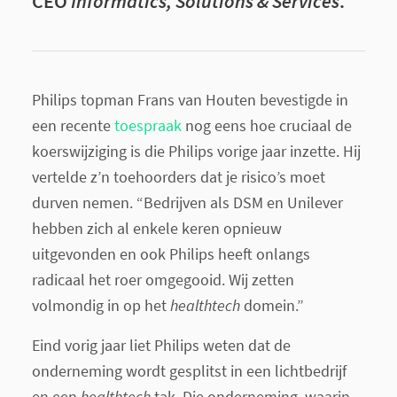
CEO
Informatics, Solutions & Services
.
Philips topman Frans van Houten bevestigde in
een recente
toespraak
nog eens hoe cruciaal de
koerswijziging is die Philips vorige jaar inzette. Hij
vertelde z’n toehoorders dat je risico’s moet
durven nemen. “Bedrijven als DSM en Unilever
hebben zich al enkele keren opnieuw
uitgevonden en ook Philips heeft onlangs
radicaal het roer omgegooid. Wij zetten
volmondig in op het
healthtech
domein.”
Eind vorig jaar liet Philips weten dat de
onderneming wordt gesplitst in een lichtbedrijf
en een
healthtech
tak. Die onderneming, waarin