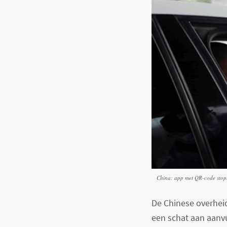
China: app met QR-code stopli
De Chinese overheid
een schat aan aanvu