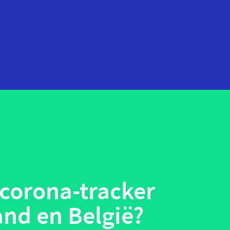
startups
technologie
telehealth
wearables
corona-tracker
nd en België?