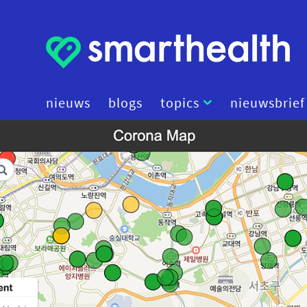
nieuws
blogs
topics
nieuwsbrief
artificial intelligence
beleid
cybersecurity
data
diagnostiek
digital therapeutics