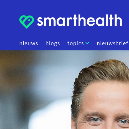
nieuws
blogs
topics
nieuwsbrief
artificial intelligence
beleid
cybersecurity
data
diagnostiek
digital therapeutics