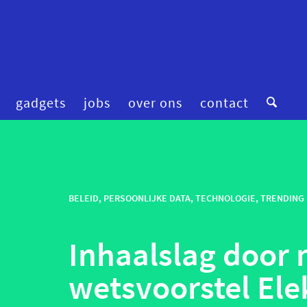
gadgets
jobs
over ons
contact
digitale zorg
preventie
femtech
privacy
financiering
BELEID
,
PERSOONLIJKE DATA
,
TECHNOLOGIE
robotica
,
TRENDING
fitness & wellness
smart homes
Inhaalslag door m
mental health
smart hospitals
onderzoek
smart stuff
wetsvoorstel Ele