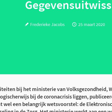
Gegevensuitwisse
Frederieke Jacobs
25 maart 2020
iteiten bij het ministerie van Volksgezondheid, W
gischerwijs bij de coronacrisis liggen, publiceer
t wel een belangrijk wetsvoorstel: de Elektronis
eling in de Zorg.
Het ministerie werkt aan een we