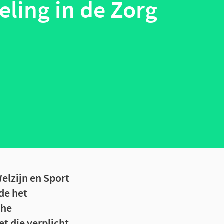
ling in de Zorg
elzijn en Sport
de het
che
t die verplicht