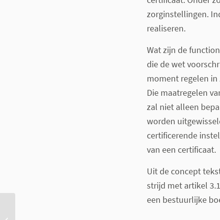
zorginstellingen. I
realiseren.
Wat zijn de functio
die de wet voorschri
moment regelen in
Die maatregelen van
zal niet alleen be
worden uitgewisseld
certificerende inst
van een certificaat.
Uit de concept tekst
strijd met artikel 3.
een bestuurlijke bo
Online therapie in GGZ:
noodgedwongen