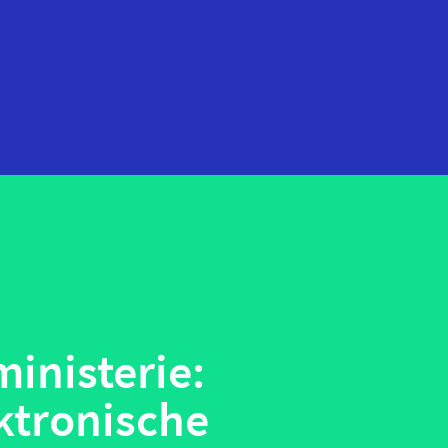
startups
technologie
telehealth
wearables
inisterie:
ktronische