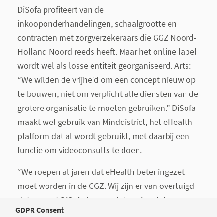
DiSofa profiteert van de
inkooponderhandelingen, schaalgrootte en
contracten met zorgverzekeraars die GGZ Noord-
Holland Noord reeds heeft. Maar het online label
wordt wel als losse entiteit georganiseerd. Arts:
“We wilden de vrijheid om een concept nieuw op
te bouwen, niet om verplicht alle diensten van de
grotere organisatie te moeten gebruiken.” DiSofa
maakt wel gebruik van Minddistrict, het eHealth-
platform dat al wordt gebruikt, met daarbij een
functie om videoconsults te doen.
“We roepen al jaren dat eHealth beter ingezet
moet worden in de GGZ. Wij zijn er van overtuigd
dat we met DiSofa kunnen laten zien dat een
GDPR Consent
digital only
aanpak werkt”, zegt Arts. Alleen de