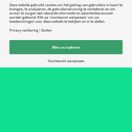
Deze website gebruikt cookies om het gedrag van gebruikers in kaart te
tissue is lastig aan te reiken online.
brengen, te analyseren, de gebruikerservaring te verbeteren en om
ervoor te zorgen dat relevante informatie en advertenties kunnen
worden getoond. Klik op 'voorkeuren aanpassen' om uw
toestemmingen voor deze website te bekijken en in te stellen.
Privacy verklaring
|
Sluiten
Tweet
32
Share
Share
Alles accepteren
Voorkeuren aanpassen
0
ANTWOORDEN