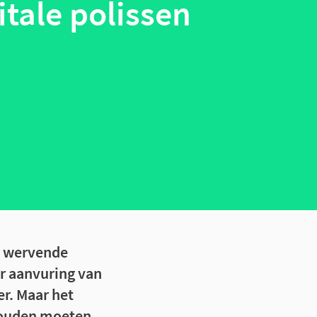
itale polissen
n wervende
 aanvuring van
er. Maar het
 zouden moeten