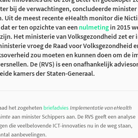
hter bij de verwachtingen, concludeerde minister
 Uit de meest recente eHealth monitor die Nictiz
t dat er ten opzichte van een
nulmeting
in 2015 we
zijn. Het ministerie van Volksgezondheid zet er 
inisterie vroeg de Raad voor Volksgezondheid 
ijksoverheid zou moeten en kunnen doen om de 
versnellen. De (RVS) is een onafhankelijk advieso
beide kamers der Staten-Generaal.
Raad het zogeheten
briefadvies
Implementatie van eHealth
uimte
aan minister Schippers aan. De RVS geeft een analyse
en die veelbelovende ICT-innovaties nu in de weg staan,
ntal aanbevelingen.