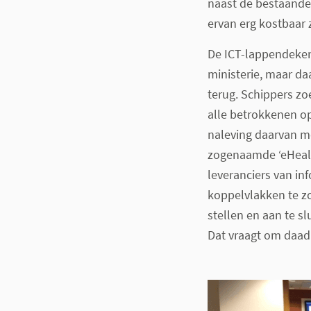
naast de bestaande
ervan erg kostbaar z
De ICT-lappendeken 
ministerie, maar da
terug. Schippers zo
alle betrokkenen op
naleving daarvan m
zogenaamde ‘eHealt
leveranciers van i
koppelvlakken te zo
stellen en aan te sl
Dat vraagt om daadk