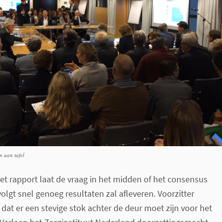
n aan tafel
het rapport laat de vraag in het midden of het consensus
lgt snel genoeg resultaten zal afleveren. Voorzitter
 dat er een stevige stok achter de deur moet zijn voor het