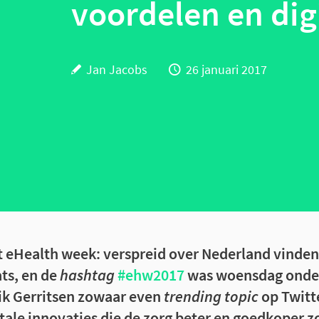
voordelen en dig
Jan Jacobs
26 januari 2017
t eHealth week: verspreid over Nederland vinde
ats, en de
hashtag
#ehw2017
was woensdag onder
k Gerritsen zowaar even
trending topic
op Twitt
itale innovaties die de zorg beter en goedkoper