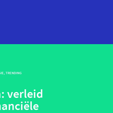
startups
technologie
IE
,
TRENDING
telehealth
wearables
: verleid
nanciële