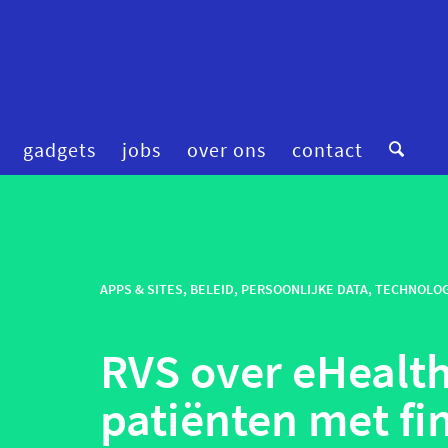
gadgets
jobs
over ons
contact
digitale zorg
preventie
femtech
privacy
financiering
APPS & SITES
,
BELEID
,
PERSOONLIJKE DATA
robotica
,
TECHNOLOG
fitness & wellness
smart homes
RVS over eHealth
mental health
smart hospitals
onderzoek
smart stuff
patiënten met fi