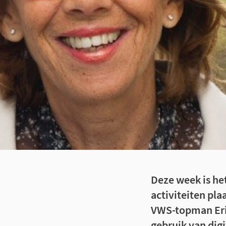
Deze week is he
activiteiten pla
VWS-topman Eri
gebruik van dig