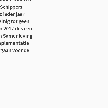
 Schippers
 ieder jaar
inig tot geen
in 2017 dus een
en Samenleving
implementatie
rgaan voor de