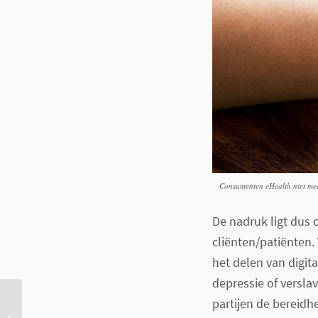
Consumenten eHealth niet me
De nadruk ligt dus
cliënten/patiënten.
het delen van digita
depressie of versla
partijen de bereidh
Second opinion bij
buitenlandse oncoloog