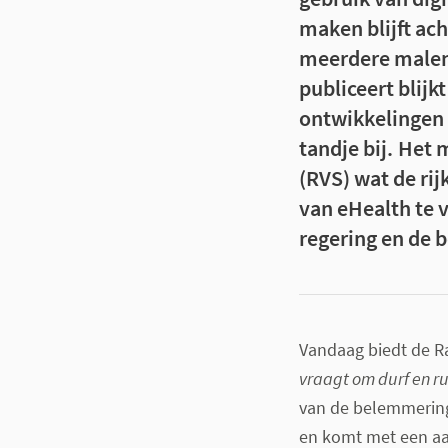
maken blijft ac
meerdere malen.
publiceert blijk
ontwikkelingen 
tandje bij.
Het m
(RVS) wat de r
van eHealth te 
regering en de 
Vandaag biedt de 
vraagt om durf en r
van de belemmering
en komt met een aa