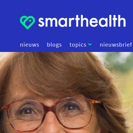
nieuws
blogs
topics
nieuwsbrief
artificial intelligence
beleid
cybersecurity
data
diagnostiek
digital therapeutics