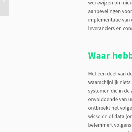
werkwijzen om nieu
via SmartBridge
aanbevelingen voor 
implementatie van e
leveranciers en co
Waar hebb
Met een deel van de
waarschijnlijk niets
systemen die in de z
onvoldoende van un
ontbreekt het volg
wisselen of data (on
belemmert volgens 