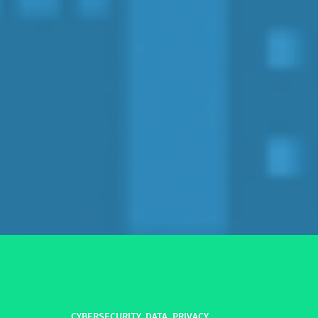
CYBERSECURITY
,
DATA
,
PRIVACY