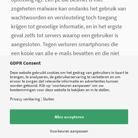
zogeheten malware kan ondanks het gebruik van
wachtwoorden en versleuteling toch toegang
krijgen tot gevoelige informatie, en in het ergste
geval zelfs tot servers waarop een gebruiker is
aangesloten. Tegen verloren smartphones die
een kopie van alle e-mails bevatten en die niet
met een pincode beveiligd zijn helpt beveiliging in
GDPR Consent
een datacentrum niet.
Fouten van eigen
Deze website gebruikt cookies om het gedrag van gebruikers in kaart te
brengen, te analyseren, de gebruikerservaring te verbeteren en om
medewerkers, zoals
het verkeerd adresseren van
ervoor te zorgen dat relevante informatie en advertenties kunnen
worden getoond. Klik op 'voorkeuren aanpassen' om uw
een bericht of een verkeerde bijlage toevoegen,
toestemmingen voor deze website te bekijken en in te stellen.
zijn misschien wel een grotere bron van
Privacy verklaring
|
Sluiten
datalekken dan de eerder genoemde externe
technische factoren.
Alles accepteren
Voorkeuren aanpassen