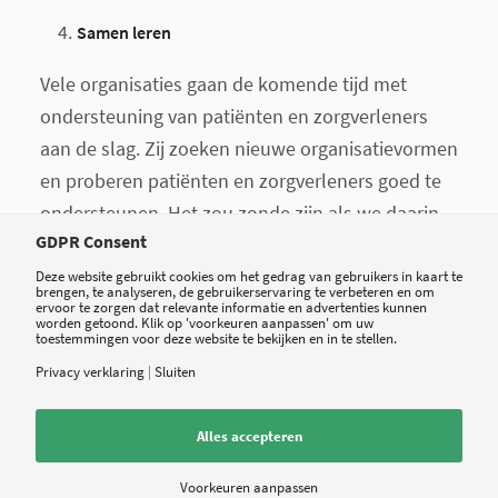
Samen leren
Vele organisaties gaan de komende tijd met
ondersteuning van patiënten en zorgverleners
aan de slag. Zij zoeken nieuwe organisatievormen
en proberen patiënten en zorgverleners goed te
ondersteunen. Het zou zonde zijn als we daarin
GDPR Consent
niet samen optrekken en van elkaar leren. Laten
we goede voorbeelden delen en actieonderzoek
Deze website gebruikt cookies om het gedrag van gebruikers in kaart te
brengen, te analyseren, de gebruikerservaring te verbeteren en om
inzetten om te leren welke ondersteuning werkt
ervoor te zorgen dat relevante informatie en advertenties kunnen
worden getoond. Klik op 'voorkeuren aanpassen' om uw
en welke niet. We hebben de afgelopen maanden
toestemmingen voor deze website te bekijken en in te stellen.
prachtige stappen gezet naar een nieuw normaal
Privacy verklaring
|
Sluiten
waarin zorg op de juiste plek en op het juiste
moment wordt geleverd. Maar we zijn er nog niet.
Alles accepteren
Dus laten we serieus werk maken van steeds
Voorkeuren aanpassen