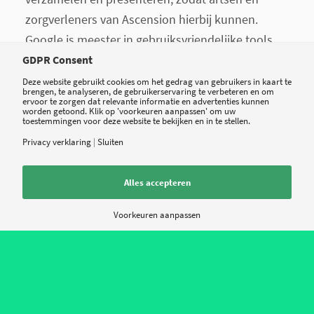
zorgverleners van Ascension hierbij kunnen.
Google is meester in gebruiksvriendelijke tools,
en de samenwerking met het techbedrijf gaat
GDPR Consent
consumenten en zorgaanbieders helpen aan
Deze website gebruikt cookies om het gedrag van gebruikers in kaart te
brengen, te analyseren, de gebruikerservaring te verbeteren en om
betere producten en een betere ervaring, besluit
ervoor te zorgen dat relevante informatie en advertenties kunnen
worden getoond. Klik op 'voorkeuren aanpassen' om uw
hij. De deal helpt Google intussen aan miljoenen
toestemmingen voor deze website te bekijken en in te stellen.
ziekenhuisdossiers.
Privacy verklaring
|
Sluiten
Alles accepteren
In de cloud
Voorkeuren aanpassen
Dat patiëntdata naar de clouds van
Google,
Amazon of Microsoft
verhuizen, is een
ontwikkeling die in de Verenigde Staten al jaren
aan de gang is, en ook in Europa onvermijdbaar