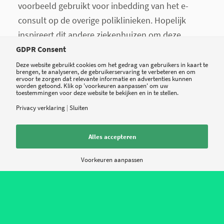
voorbeeld gebruikt voor inbedding van het e-
consult op de overige poliklinieken. Hopelijk
inspireert dit andere ziekenhuizen om deze
aanpak ook in hun ziekenhuis toe te gaan
GDPR Consent
passen. Het e-consult is een handig online
Deze website gebruikt cookies om het gedrag van gebruikers in kaart te
brengen, te analyseren, de gebruikerservaring te verbeteren en om
communicatiemiddel voor professional en
ervoor te zorgen dat relevante informatie en advertenties kunnen
worden getoond. Klik op 'voorkeuren aanpassen' om uw
patiënt, daarom zou het zonde zijn als patiënten
toestemmingen voor deze website te bekijken en in te stellen.
geen gebruik maken van dit middel, omdat zij er
Privacy verklaring
|
Sluiten
niet van af weten.
Alles accepteren
Over de gastauteurs:
Kirsten Waaijer maakt als adviseur en
Voorkeuren aanpassen
actieonderzoeker deel uit van het team van Pluut
& Partners. Colinda Tijssen werkt in het Maasstad
Ziekenhuis aan zinvolle digitale zorg. Naast de
digitalisering richt zij zich op de benodigde