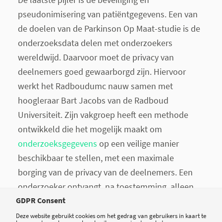
pseudonimisering van patiëntgegevens. Een van
de doelen van de Parkinson Op Maat-studie is de
onderzoeksdata delen met onderzoekers
wereldwijd. Daarvoor moet de privacy van
deelnemers goed gewaarborgd zijn. Hiervoor
werkt het Radboudumc nauw samen met
hoogleraar Bart Jacobs van de Radboud
Universiteit. Zijn vakgroep heeft een methode
ontwikkeld die het mogelijk maakt om
onderzoeksgegevens
op een veilige manier
beschikbaar te stellen, met een maximale
borging van de privacy van de deelnemers. Een
onderzoeker ontvangt, na toestemming, alleen
de sleutel van die gegevens die voor zijn of haar
GDPR Consent
onderzoek van belang zijn.
Deze website gebruikt cookies om het gedrag van gebruikers in kaart te