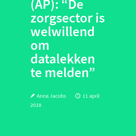
(AP):
“
De
zorgsector is
welwillend
om
datalekken
te melden
”
Anna Jacobs
11 april
2018