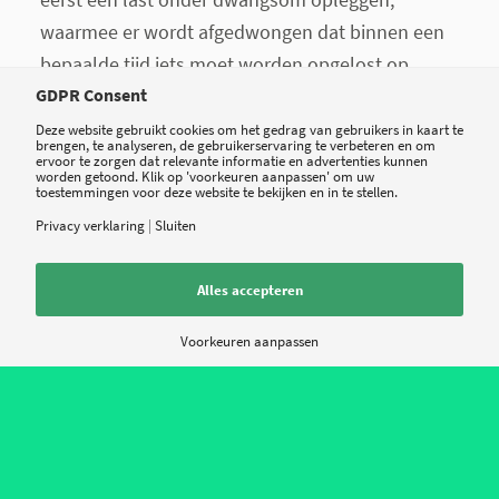
waarmee er wordt afgedwongen dat binnen een
bepaalde tijd iets moet worden opgelost op
straffe van een bepaald geldbedrag. Maar de AP
GDPR Consent
kan ook een organisatie bellen of een brief sturen
Deze website gebruikt cookies om het gedrag van gebruikers in kaart te
brengen, te analyseren, de gebruikerservaring te verbeteren en om
om een wettelijke norm uit te leggen, zodat de
ervoor te zorgen dat relevante informatie en advertenties kunnen
worden getoond. Klik op 'voorkeuren aanpassen' om uw
overtreding kan worden verholpen. “We hopen
toestemmingen voor deze website te bekijken en in te stellen.
dat het feit dat de AP een boete op
mag
leggen,
Privacy verklaring
|
Sluiten
ervoor zal zorgen dat men in actie komt. Het
moet een stok achter de deur zijn.”
Alles accepteren
Voorkeuren aanpassen