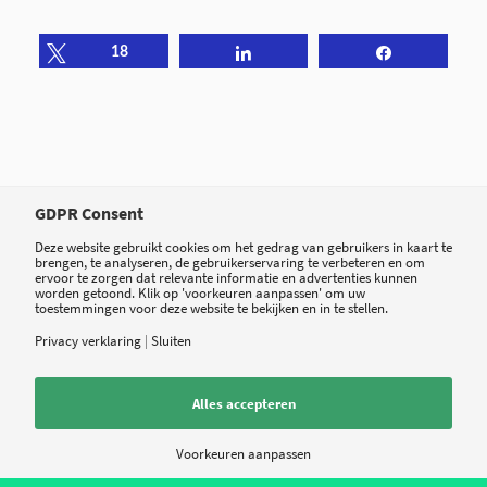
Tweet
18
Share
Share
GDPR Consent
Deze website gebruikt cookies om het gedrag van gebruikers in kaart te
brengen, te analyseren, de gebruikerservaring te verbeteren en om
0
ervoor te zorgen dat relevante informatie en advertenties kunnen
worden getoond. Klik op 'voorkeuren aanpassen' om uw
toestemmingen voor deze website te bekijken en in te stellen.
ANTWOORDEN
Privacy verklaring
|
Sluiten
Plaats een Reactie
Alles accepteren
Meepraten?
Voorkeuren aanpassen
Draag gerust bij!