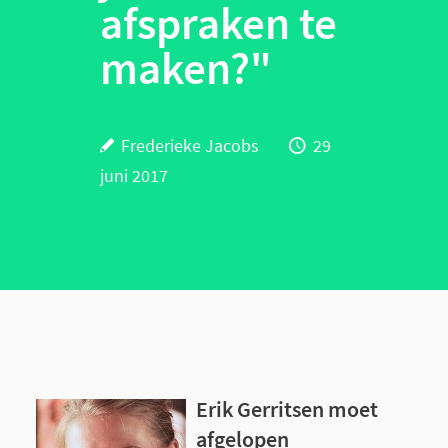
afspraken te
maken?"
Frederieke Jacobs
29
juni 2017
Erik Gerritsen moet
afgelopen