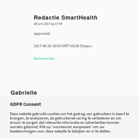
Redactie SmartHealth
29 juni 2017 op 17:04
zegt:
approved
2017-06-29 16:54 GMT+02:00 Disqus :
Beantwoorden
Gabrielle
29 juni 2017 op 22:46
zegt:
GDPR Consent
Goed beschreven! Ik ging ondanks de vergadering met een mooi
Deze website gebruikt cookies om het gedrag van gebruikers in kaart te
vooruitzicht naar huis aangezien niemand tegen iets kan zijn wat nu
brengen, te analyseren, de gebruikerservaring te verbeteren en om
ervoor te zorgen dat relevante informatie en advertenties kunnen
eenmaal bestaat en goed is voor onze patient! Laten we vooral
worden getoond. Klik op 'voorkeuren aanpassen' om uw
toestemmingen voor deze website te bekijken en in te stellen.
aandacht besteden aan slimme implementatie ervan! Daar valt