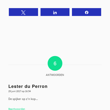
Tweet
Share
Share
6
ANTWOORDEN
Lester du Perron
29 juni 2017 op 16:54
zegt:
De spijker op z'n kop...
Beantwoorden