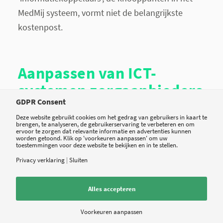
MedMij systeem, vormt niet de belangrijkste
kostenpost.
Aanpassen van ICT-
systemen zorgaanbieders
GDPR Consent
grootste investering
Deze website gebruikt cookies om het gedrag van gebruikers in kaart te
brengen, te analyseren, de gebruikerservaring te verbeteren en om
ervoor te zorgen dat relevante informatie en advertenties kunnen
Volgens Gupta is veruit de grootste
eenmalige
worden getoond. Klik op 'voorkeuren aanpassen' om uw
toestemmingen voor deze website te bekijken en in te stellen.
investering nodig om de ICT-systemen van alle
Privacy verklaring
|
Sluiten
Nederlandse ziekenhuizen, huisartsen en
zorginstellingen geschikt te maken voor
Alles accepteren
koppeling met de MedMij standaarden. Dat is een
eenmalige kostenpost van meer dan een half
Voorkeuren aanpassen