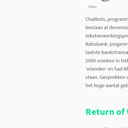
Clippy
Chatbots, programm
bestaan al decenn
tekstverwerkingspr
Rabobank: jongeren
laatste bankstrans
2000 sowieso in tre
‘vrienden’ en had K
staan. Gesprekken m
het hoge aantal geb
Return of 