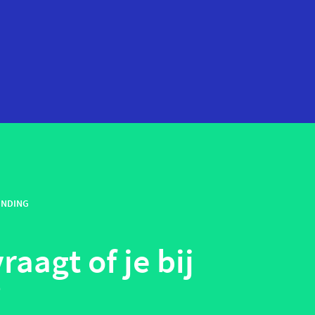
startups
technologie
ENDING
telehealth
wearables
raagt of je bij
?