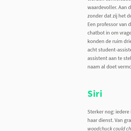
waardevoller. Aan d
zonder dat zij het
Een professor van d
chatbot in om vrag
konden de ruim dri
acht student-assist
assistent aan te ste
naam al doet verm
Siri
Sterker nog: iedere 
haar dienst. Van gr
woodchuck could c