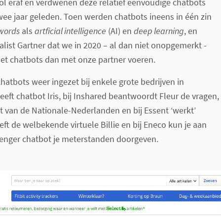
lol eraf en verdwenen deze relatief eenvoudige chatbots
ee jaar geleden. Toen werden chatbots ineens in één zin
words
als
artficial intelligence
(AI) en
deep learning
, en
list Gartner dat we in 2020 – al dan niet onopgemerkt -
t chatbots dan met onze partner voeren.
atbots weer ingezet bij enkele grote bedrijven in
ft chatbot Iris, bij Inshared beantwoordt Fleur de vragen,
t van de Nationale-Nederlanden en bij Essent ‘werkt’
ft de welbekende virtuele Billie en bij Eneco kun je aan
nger chatbot je meterstanden doorgeven.