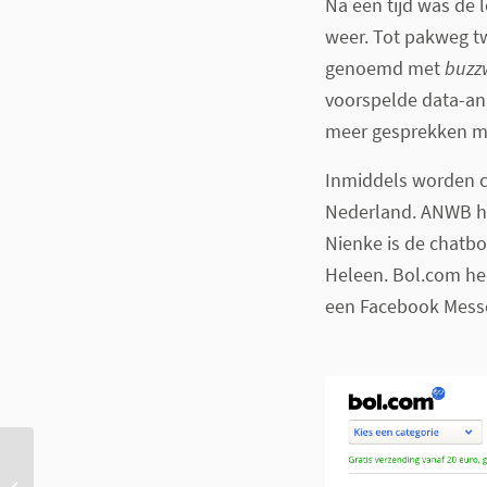
Na een tijd was de 
weer. Tot pakweg tw
genoemd met
buzz
voorspelde data-ana
meer gesprekken me
Inmiddels worden ch
Nederland. ANWB hee
Nienke is de chatbo
Heleen. Bol.com hee
een Facebook Messe
SmartHealth tipt: eHealth