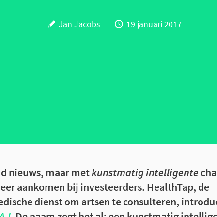
Jan Jacobs
19 januari 2017
oud nieuws, maar met
kunstmatig intelligente
cha
er aankomen bij investeerders. HealthTap, de
ische dienst om artsen te consulteren, introdu
A.I.
De naam zegt het al: een kunstmatig intellig