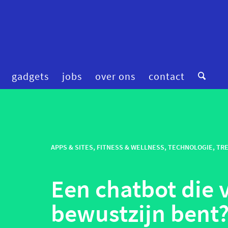
gadgets
jobs
over ons
contact
digitale zorg
preventie
femtech
privacy
financiering
APPS & SITES
,
FITNESS & WELLNESS
robotica
,
TECHNOLOGIE
,
TR
fitness & wellness
smart homes
Een chatbot die v
mental health
smart hospitals
onderzoek
smart stuff
bewustzijn bent