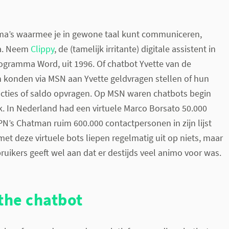
a’s waarmee je in gewone taal kunt communiceren,
ia. Neem
Clippy
, de (tamelijk irritante) digitale assistent in
ogramma Word, uit 1996. Of chatbot Yvette van de
 konden via MSN aan Yvette geldvragen stellen of hun
acties of saldo opvragen. Op MSN waren chatbots begin
k. In Nederland had een virtuele Marco Borsato 50.000
PN’s Chatman ruim 600.000 contactpersonen in zijn lijst
et deze virtuele bots liepen regelmatig uit op niets, maar
ruikers geeft wel aan dat er destijds veel animo voor was.
the chatbot