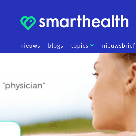
nieuws
blogs
topics
nieuwsbrief
artificial intelligence
beleid
cybersecurity
data
diagnostiek
digital therapeutics