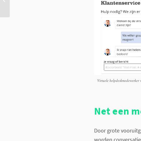
week 2017
Virtuele helpdeskmedewerker
Net een m
Door grote vooruit
worden conversatie