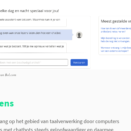
 van Bol.com
ens
gang op het gebied van taalverwerking door computers
s met chatbots steeds geloofwaardiger en daarmee