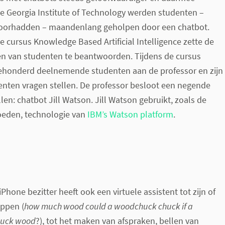
e Georgia Institute of Technology werden studenten –
 doorhadden – maandenlang geholpen door een chatbot.
e cursus Knowledge Based Artificial Intelligence zette de
en van studenten te beantwoorden. Tijdens de cursus
ehonderd deelnemende studenten aan de professor en zijn
enten vragen stellen. De professor besloot een negende
llen: chatbot Jill Watson. Jill Watson gebruikt, zoals de
oeden, technologie van
IBM’s Watson platform
.
iPhone bezitter heeft ook een virtuele assistent tot zijn of
appen (
how much wood could a woodchuck chuck if a
huck wood
?), tot het maken van afspraken, bellen van