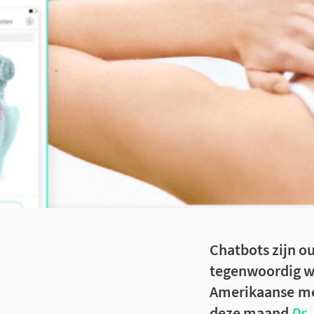
Chatbots zijn 
tegenwoordig we
Amerikaanse med
deze maand
Dr. 