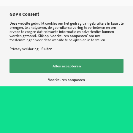
GDPR Consent
Deze website gebruikt cookies om het gedrag van gebruikers in kaart te
brengen, te analyseren, de gebruikerservaring te verbeteren en om
ervoor te zorgen dat relevante informatie en advertenties kunnen
worden getoond. Klik op 'voorkeuren aanpassen' om uw
toestemmingen voor deze website te bekijken en in te stellen.
1
Privacy verklaring
|
Sluiten
ANTWOORD
Alles accepteren
Johan Goris
Voorkeuren aanpassen
25 november 2016 op 11:20
zegt:
De policy & voorwaarden voor het gebruik van EPIC mychart (versie
StJansDal) stemmen tot nadenken, met name rond :
Intrekken toestemming : "Patiënten hebben altijd het recht om de
toestemming voor de toegang tot MijnStJansdal in te trekken en de
toegang te laten beëindigen. Na het beëindigen van de toegang tot