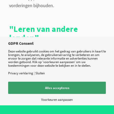
vorderingen bijhouden.
"Leren van andere
landen"
GDPR Consent
Deze website gebruikt cookies om het gedrag van gebruikers in kaart te
Van Zon, zelf fysiotherapeut op gebieden zoals
brengen, te analyseren, de gebruikerservaring te verbeteren en om
ervoor te zorgen dat relevante informatie en advertenties kunnen
sportrevalidatie en chronische aandoeningen, ligt
worden getoond. Klik op 'voorkeuren aanpassen' om uw
toestemmingen voor deze website te bekijken en in te stellen.
niet wakker van de discussie rond de vergoeding
Privacy verklaring
|
Sluiten
door Nederlandse verzekeraars. “Wij zijn in veel
landen op de wereldmarkt actief, en daardoor
Alles accepteren
hebben we een groot schaalvoordeel. We kunnen
daardoor betere producten maken voor een
Voorkeuren aanpassen
aantrekkelijker prijs. Maar wat misschien nog
belangrijker is: we kunnen leren van markten