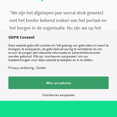
“We zijn het afgelopen jaar vooral druk geweest
met het breder bekend maken van het portaal en
het borgen in de organisatie. Nu zijn we op het
punt beland dat we verder kijken: we hebben
GDPR Consent
inmiddels een hele lijst met wensen voor
Deze website gebruikt cookies om het gedrag van gebruikers in kaart te
brengen, te analyseren, de gebruikerservaring te verbeteren en om
doorontwikkeling en toekomstige projecten,
ervoor te zorgen dat relevante informatie en advertenties kunnen
worden getoond. Klik op 'voorkeuren aanpassen' om uw
zoals bijvoorbeeld radiologie beelden weergeven
toestemmingen voor deze website te bekijken en in te stellen.
in het portaal en ons meer richten op de mobiele
Privacy verklaring
|
Sluiten
ontwikkelingen. Verder zijn we nu bezig met het
bepalen van een roadmap: wat pakken we, uit die
Alles accepteren
lange lijst, het eerst op?
Voorkeuren aanpassen
Van Rheenen maakt bij het UMC Utrecht
onderdeel uit van het team patiëntenportaal,
bestaande uit vijf mensen. “Naast twee