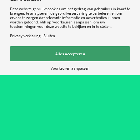
Deze website gebruikt cookies om het gedrag van gebruikers in kaart te
brengen, te analyseren, de gebruikerservaring te verbeteren en om
ResearchKit is een hulpmiddel voor medische
ervoor te zorgen dat relevante informatie en advertenties kunnen
worden getoond. Klik op 'voorkeuren aanpassen' om uw
onderzoekers en vooral bekend geworden in de
toestemmingen voor deze website te bekijken en in te stellen.
tweedelijns zorg, door apps voor Parkinson, hart-
Privacy verklaring
|
Sluiten
en vaatziekten en diabetes in samenwerking met
bekende onderzoeksinstellingen en medische
Alles accepteren
centra zoals Stanford en Johns Hopkins
Voorkeuren aanpassen
Medicine. Het nieuwe platform CareKit richt zicht
veel meer op zelfzorg bij de patiënt thuis. Volgens
Apple CEO Tim Cook heeft ResearchKit in een
korte periode een grote impact gemaakt op
medisch onderzoek. “Onze hoop is dat we met
CareKit eenzelfde impact kunnen maken op het
helpen van mensen om hun zorg te managen.”