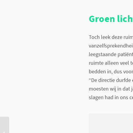
Groen lich
Toch leek deze ruim
vanzelfsprekendheid
leegstaande patiën
ruimte alleen veel 
bedden in, dus voor
“De directie durfde 
moesten wij in dat 
slagen had in ons 
VC's zien brood in big
data van huis-tuin-en-