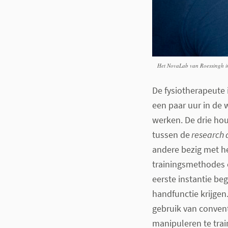
Het NovaLab van Roessingh i
De fysiotherapeute
een paar uur in de 
werken. De drie ho
tussen de
research 
andere bezig met he
trainingsmethodes 
eerste instantie be
handfunctie krijgen
gebruik van convent
manipuleren te trai