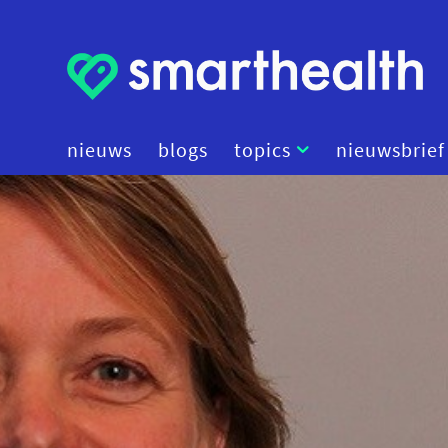
nieuws
blogs
topics
nieuwsbrief
artificial intelligence
beleid
cybersecurity
data
diagnostiek
digital therapeutics