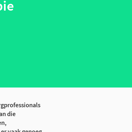
pie
rgprofessionals
an die
en,
n er vaak genoeg