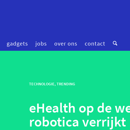
gadgets
jobs
over ons
contact
digitale zorg
preventie
femtech
privacy
financiering
TECHNOLOGIE
,
TRENDING
robotica
fitness & wellness
smart homes
eHealth op de we
mental health
smart hospitals
onderzoek
smart stuff
robotica verrijkt