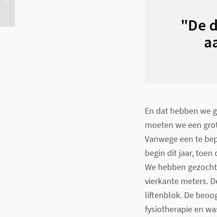
keuken thermometer
"De d
a
En dat hebben we g
moeten we een grot
Vanwege een te bep
begin dit jaar, toen
We hebben gezocht 
vierkante meters. 
liftenblok. De beo
fysiotherapie en wa