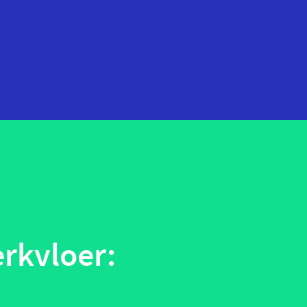
startups
technologie
telehealth
wearables
rkvloer: