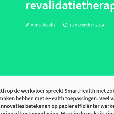
revalidatiethera
Anna Jacobs
15 december 2014
alth op de werkvloer spreekt SmartHealth met zo
e maken hebben met eHealth toepassingen. Veel v
innovaties betekenen op papier efficiënter werk
ering of kostenverlaging. Maar in de praktijk zij