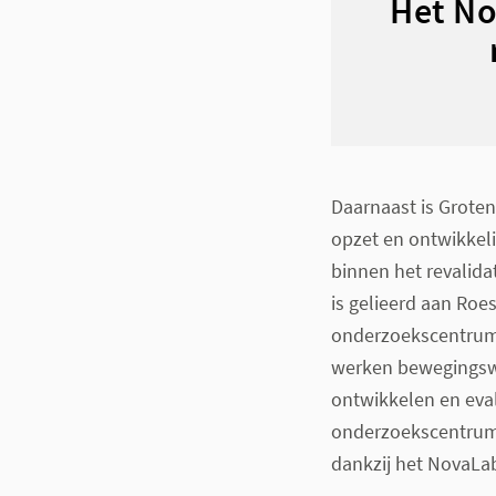
Het No
Daarnaast is Grote
opzet en ontwikkel
binnen het revalid
is gelieerd aan Ro
onderzoekscentrum d
werken bewegingsw
ontwikkelen en eval
onderzoekscentrum 
dankzij het NovaLa