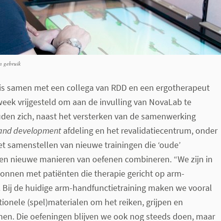
n gebruik
 is samen met een collega van RDD en een ergotherapeut
week vrijgesteld om aan de invulling van NovaLab te
uden zich, naast het versterken van de samenwerking
and development
afdeling en het revalidatiecentrum, onder
t samenstellen van nieuwe trainingen die ‘oude’
en nieuwe manieren van oefenen combineren. “We zijn in
gonnen met patiënten die therapie gericht op arm-
. Bij de huidige arm-handfunctietraining maken we vooral
ionele (spel)materialen om het reiken, grijpen en
nen. Die oefeningen blijven we ook nog steeds doen, maar