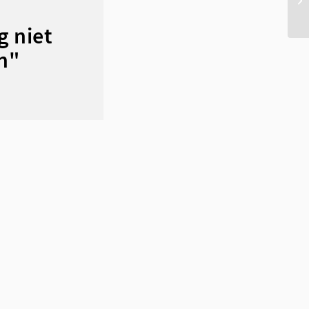
g niet
n"