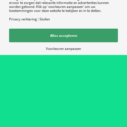
ervoor te zorgen dat relevante informatie en advertenties kunnen
worden getoond. Klik op 'voorkeuren aanpassen' om uw
toestemmingen voor deze website te bekijken en in te stellen.
Privacy verklaring
|
Sluiten
Alles accepteren
Goed nieuws voor IT-
Voorkeuren aanpassen
consultants en
beveiligingsfirma’s
Daarin noemt ze een aantal specifieke normen
voor gegevensbeveiliging, zoals NEN 7510, 7512
en 7513. De D66-fractie vroeg zich echter af wat