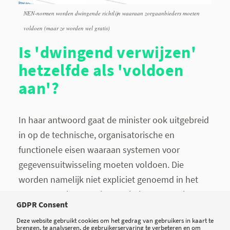
NEN-normen worden dwingende richtlijn waaraan zorgaanbieders moeten
voldoen (maar ze worden wel gratis)
Is 'dwingend verwijzen'
hetzelfde als 'voldoen
aan'?
In haar antwoord gaat de minister ook uitgebreid
in op de technische, organisatorische en
functionele eisen waaraan systemen voor
gegevensuitwisseling moeten voldoen. Die
worden namelijk niet expliciet genoemd in het
wetsvoorstel, maar uitgewerkt in een zogeheten
GDPR Consent
'algemene maatregel van bestuur', die de minister
Deze website gebruikt cookies om het gedrag van gebruikers in kaart te
eerder in concept naar de Tweede Kamer stuurde.
brengen, te analyseren, de gebruikerservaring te verbeteren en om