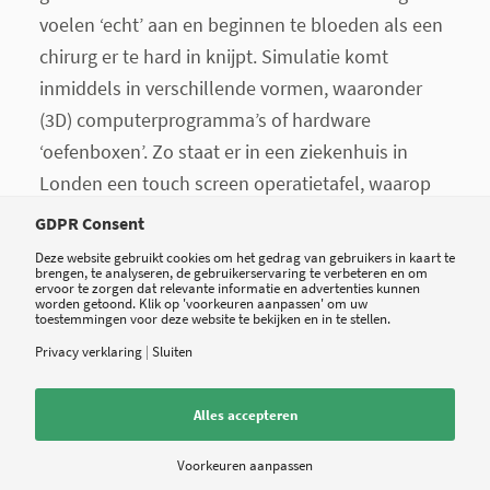
voelen ‘echt’ aan en beginnen te bloeden als een
chirurg er te hard in knijpt. Simulatie komt
inmiddels in verschillende vormen, waaronder
(3D) computerprogramma’s of hardware
‘oefenboxen’. Zo staat er in een ziekenhuis in
Londen een touch screen operatietafel, waarop
artsen een virtueel lichaam – gekoppeld aan de
GDPR Consent
data van een echte patiënt - kunnen opereren.
Deze website gebruikt cookies om het gedrag van gebruikers in kaart te
brengen, te analyseren, de gebruikerservaring te verbeteren en om
Een andere bekende simulator is de Da Vinci
ervoor te zorgen dat relevante informatie en advertenties kunnen
worden getoond. Klik op 'voorkeuren aanpassen' om uw
Surgery Simulator, bekend van de operatierobots.
toestemmingen voor deze website te bekijken en in te stellen.
Voorbeelden genoeg, maar toch blijven de
Privacy verklaring
|
Sluiten
meeste simulatoren groot, gebonden aan het
ziekenhuis en daardoor niet voor iedereen
Alles accepteren
toegankelijk. Er is een take-home laproscopie
simulator in kofferformaat op de markt, maar ook
Voorkeuren aanpassen