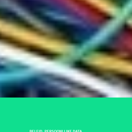
BELEID
,
PERSOONLIJKE DATA
,