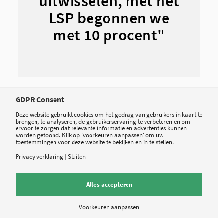
uitwisselen, met het
LSP begonnen we
met 10 procent"
GDPR Consent
met LSP te gaan werken. We hadden daarbij het
Deze website gebruikt cookies om het gedrag van gebruikers in kaart te
voordeel dat onze leverancier helemaal klaar was
brengen, te analyseren, de gebruikerservaring te verbeteren en om
ervoor te zorgen dat relevante informatie en advertenties kunnen
voor het LSP, maar het was toch wel schrikken.
worden getoond. Klik op 'voorkeuren aanpassen' om uw
toestemmingen voor deze website te bekijken en in te stellen.
Met OZIS konden we van 90 procent van onze
Privacy verklaring
|
Sluiten
400.000 patiëntgegevens uitwisselen, maar
zonder hun expliciete goedkeuring. Toen we
Alles accepteren
overstapten op het LSP hadden we nog maar van
10 procent goedkeuring. Dat betekende dat
Voorkeuren aanpassen
doktersassistenten en artsen er opeens weer veel