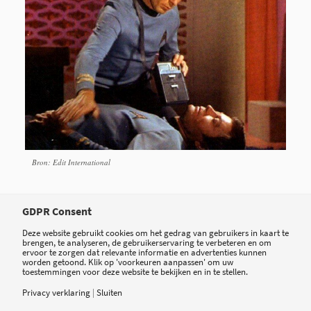
Bron: Edit International
GDPR Consent
Deelnemers
Deze website gebruikt cookies om het gedrag van gebruikers in kaart te
brengen, te analyseren, de gebruikerservaring te verbeteren en om
ervoor te zorgen dat relevante informatie en advertenties kunnen
worden getoond. Klik op 'voorkeuren aanpassen' om uw
Tricorder XPrize is een internationale competitie.
toestemmingen voor deze website te bekijken en in te stellen.
Inmiddels zijn er meer dan 300 aanmeldingen van
Privacy verklaring
|
Sluiten