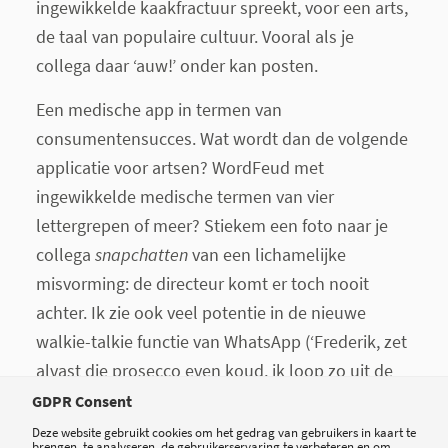
ingewikkelde kaakfractuur spreekt, voor een arts,
de taal van populaire cultuur. Vooral als je
collega daar ‘auw!’ onder kan posten.
Een medische app in termen van
consumentensucces. Wat wordt dan de volgende
applicatie voor artsen? WordFeud met
ingewikkelde medische termen van vier
lettergrepen of meer? Stiekem een foto naar je
collega
snapchatten
van een lichamelijke
misvorming: de directeur komt er toch nooit
achter. Ik zie ook veel potentie in de nieuwe
walkie-talkie functie van WhatsApp (‘Frederik, zet
alvast die prosecco even koud, ik loop zo uit de
OK’). Of een soort Angry Birds voor medisch
GDPR Consent
specialisten: hoe meer DBC’s je kunt raken, hoe
Deze website gebruikt cookies om het gedrag van gebruikers in kaart te
brengen, te analyseren, de gebruikerservaring te verbeteren en om