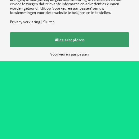
meer je verdient? Tenzij je in loondienst bent
ervoor te zorgen dat relevante informatie en advertenties kunnen
worden getoond. Klik op 'voorkeuren aanpassen' om uw
natuurlijk, dan kun je niet meespelen.
toestemmingen voor deze website te bekijken en in te stellen.
Privacy verklaring
|
Sluiten
Alles accepteren
Tweet
Share
Share
Voorkeuren aanpassen
0
ANTWOORDEN