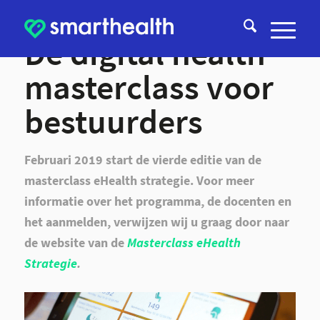
Dé digital health
masterclass voor
bestuurders
Februari 2019 start de vierde editie van de
masterclass eHealth strategie. Voor meer
informatie over het programma, de docenten en
het aanmelden, verwijzen wij u graag door naar
de website van de
Masterclass eHealth
Strategie
.