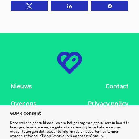
Tweet
Share
Share
Nieuws
Contact
Over ons
Privacy policy
GDPR Consent
Deze website gebruikt cookies om het gedrag van gebruikers in kaart te
brengen, te analyseren, de gebruikerservaring te verbeteren en om
Volg ons:
ervoor te zorgen dat relevante informatie en advertenties kunnen
worden getoond. Klik op 'voorkeuren aanpassen' om uw