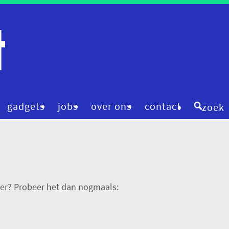
gadgets
jobs
over ons
contact
zoek
digitale zorg
pre
femtech
pri
financiering
rob
der? Probeer het dan nogmaals:
fitness & wellness
sma
mental health
sma