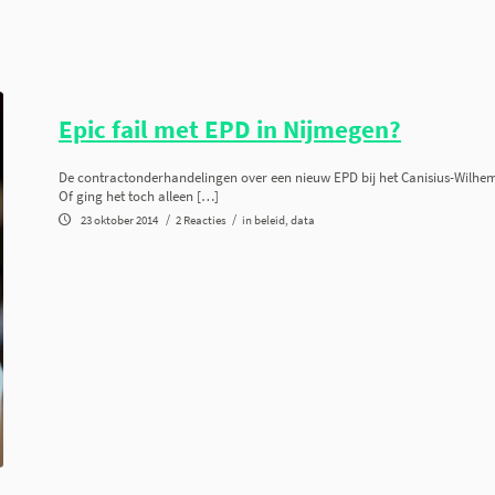
Epic fail met EPD in Nijmegen?
De contractonderhandelingen over een nieuw EPD bij het Canisius-Wilhem
Of ging het toch alleen […]
/
/
23 oktober 2014
2 Reacties
in
beleid
,
data