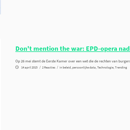
Don't mention the war: EPD-opera nad
Op 26 mei stemt de Eerste Kamer over een wet die de rechten van burgers
/
/
14 april 2015
2 Reacties
in
beleid
,
persoonlijke data
,
Technologie
,
Trending