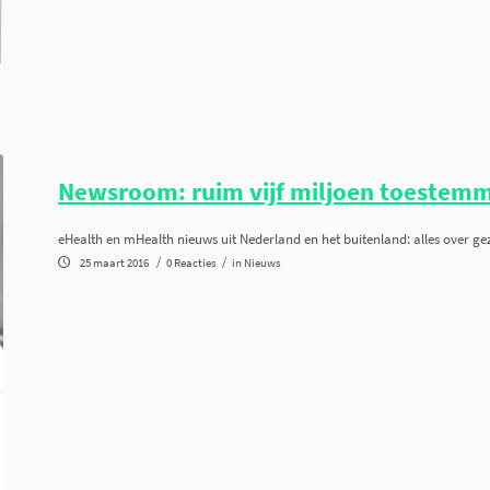
Newsroom: ruim vijf miljoen toestemm
eHealth en mHealth nieuws uit Nederland en het buitenland: alles over gez
/
/
25 maart 2016
0 Reacties
in
Nieuws