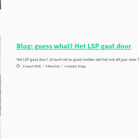
Blog: guess what? Het LSP gaat door
Het LSP gaat door! Je kunt net zo goed melden dat het ook dit jaar weer
/
/
3 maart 2016
0 Reacties
in
beleid
,
blogs