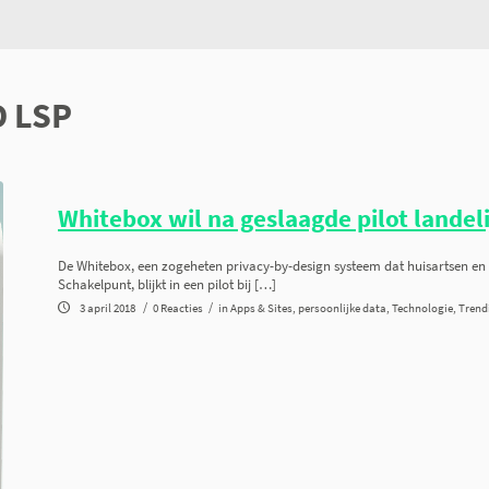
onderzoek
sma
D LSP
Whitebox wil na geslaagde pilot landeli
De Whitebox, een zogeheten privacy-by-design systeem dat huisartsen en m
Schakelpunt, blijkt in een pilot bij […]
/
/
3 april 2018
0 Reacties
in
Apps & Sites
,
persoonlijke data
,
Technologie
,
Trend