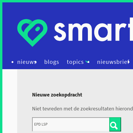
nieuws
blogs
topics
nieuwsbrief
artificial intelligence
beleid
Nieuwe zoekopdracht
cybersecurity
Niet tevreden met de zoekresultaten hieron
data
diagnostiek